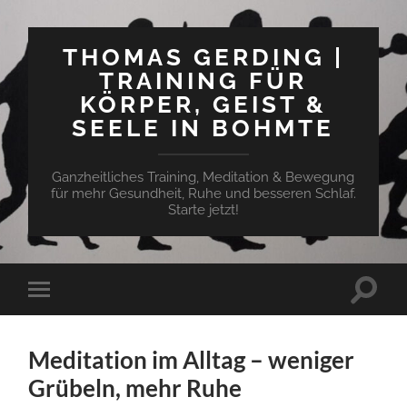
THOMAS GERDING |
TRAINING FÜR
KÖRPER, GEIST &
SEELE IN BOHMTE
Ganzheitliches Training, Meditation & Bewegung
für mehr Gesundheit, Ruhe und besseren Schlaf.
Starte jetzt!
Suchfe
Mobile-
ein-/a
Menü
ein-/ausblenden
Meditation im Alltag – weniger
Grübeln, mehr Ruhe