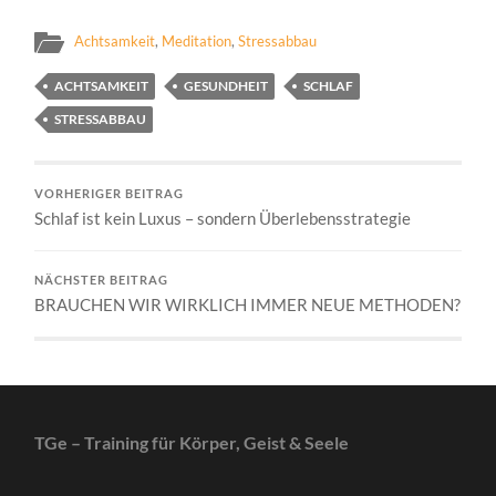
Achtsamkeit
,
Meditation
,
Stressabbau
ACHTSAMKEIT
GESUNDHEIT
SCHLAF
STRESSABBAU
VORHERIGER BEITRAG
Schlaf ist kein Luxus – sondern Überlebensstrategie
NÄCHSTER BEITRAG
BRAUCHEN WIR WIRKLICH IMMER NEUE METHODEN?
TGe – Training für Körper, Geist & Seele