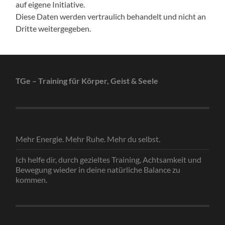
auf eigene Initiative.
Diese Daten werden vertraulich behandelt und nicht an
Dritte weitergegeben.
TGe – Training für Körper, Geist & Seele
Mehr Energie. Mehr Ruhe. Mehr du selbst.
Ich helfe dir, durch gezieltes Training, Achtsamkeit und
Bewegung wieder in deine natürliche Balance zu
kommen.