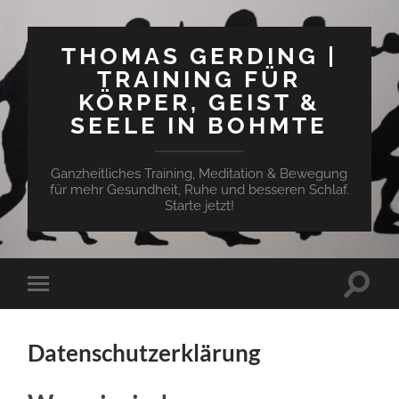
THOMAS GERDING |
TRAINING FÜR
KÖRPER, GEIST &
SEELE IN BOHMTE
Ganzheitliches Training, Meditation & Bewegung
für mehr Gesundheit, Ruhe und besseren Schlaf.
Starte jetzt!
Suchfe
Mobile-
ein-/a
Menü
ein-/ausblenden
Datenschutzerklärung