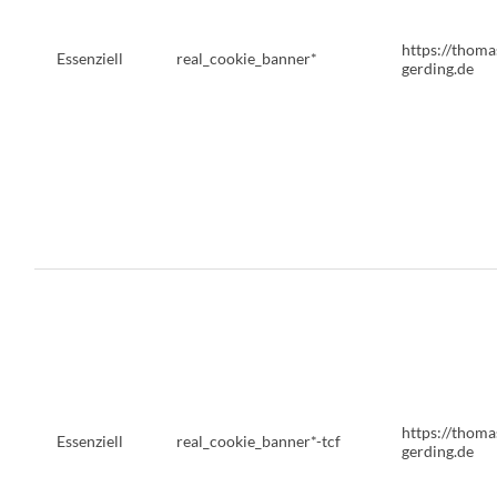
https://thoma
Essenziell
real_cookie_banner*
gerding.de
https://thoma
Essenziell
real_cookie_banner*-tcf
gerding.de