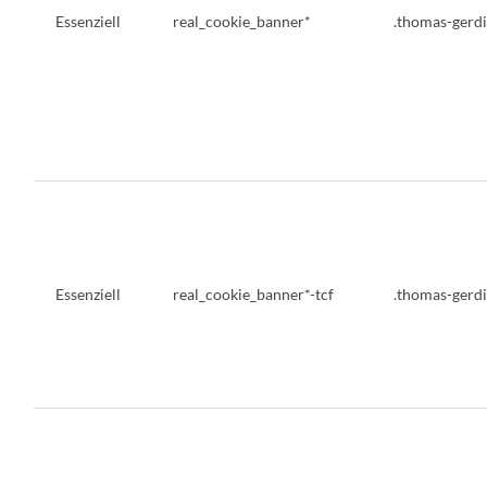
Essenziell
real_cookie_banner*
.thomas-gerd
Essenziell
real_cookie_banner*-tcf
.thomas-gerd