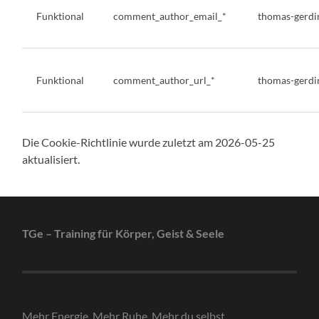
Funktional
comment_author_email_*
thomas-gerdi
Funktional
comment_author_url_*
thomas-gerdi
Die Cookie-Richtlinie wurde zuletzt am 2026-05-25
aktualisiert.
TGe – Training für Körper, Geist & Seele
Mehr Energie. Mehr Ruhe. Mehr du selbst.