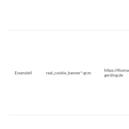
https://thoma
Essenziell
real_cookie_banner*-gcm
gerding.de