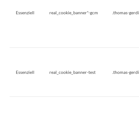
Essenziell
real_cookie_banner*-gcm
.thomas-gerd
Essenziell
real_cookie_banner-test
.thomas-gerd