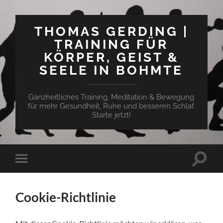
THOMAS GERDING |
TRAINING FÜR
KÖRPER, GEIST &
SEELE IN BOHMTE
Ganzheitliches Training, Meditation & Bewegung
für mehr Gesundheit, Ruhe und besseren Schlaf.
Starte jetzt!
Suchfe
Mobile-
ein-/a
Menü
ein-/ausblenden
Cookie-Richtlinie