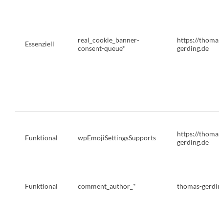
real_cookie_banner-
https://thoma
Essenziell
consent-queue*
gerding.de
https://thoma
Funktional
wpEmojiSettingsSupports
gerding.de
Funktional
comment_author_*
thomas-gerdi