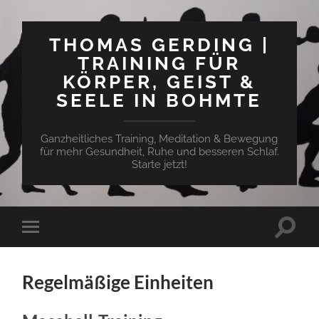
THOMAS GERDING |
TRAINING FÜR
KÖRPER, GEIST &
SEELE IN BOHMTE
Ganzheitliches Training, Meditation & Bewegung
für mehr Gesundheit, Ruhe und besseren Schlaf.
Starte jetzt!
Suchfe
Mobile-
ein-/a
Menü
ein-/ausblenden
Regelmäßige Einheiten