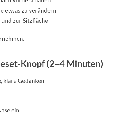
 nach vorne schauen
e etwas zu verändern
und zur Sitzfläche
hrnehmen.
Reset-Knopf (2–4 Minuten)
, klare Gedanken
ase ein