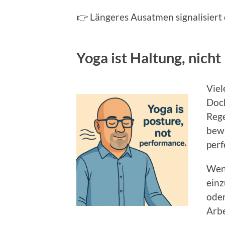
👉 Längeres Ausatmen signalisier
Yoga ist Haltung, nicht
Viel
Doch
Rege
bewu
perf
Wenn
einz
oder
Arbe