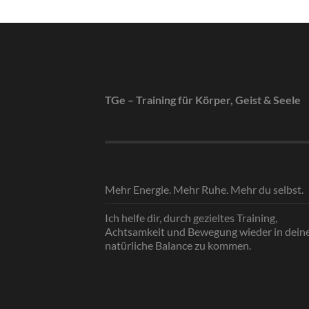
TGe – Training für Körper, Geist & Seele
Mehr Energie. Mehr Ruhe. Mehr du selbst.
Ich helfe dir, durch gezieltes Training,
Achtsamkeit und Bewegung wieder in dein
natürliche Balance zu kommen.