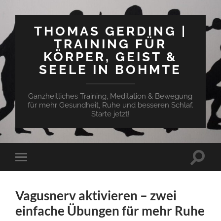
THOMAS GERDING |
TRAINING FÜR
KÖRPER, GEIST &
SEELE IN BOHMTE
Ganzheitliches Training, Meditation & Bewegung
für mehr Gesundheit, Ruhe und besseren Schlaf.
Starte jetzt!
Suchfe
Mobile-
ein-/a
Menü
ein-/ausblenden
Vagusnerv aktivieren – zwei
einfache Übungen für mehr Ruhe