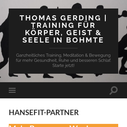
THOMAS GERDING |
TRAINING FÜR
KÖRPER, GEIST &
SEELE IN BOHMTE
Ganzheitliches Training, Meditation & Bewegung
für mehr Gesundheit, Ruhe und besseren Schlaf.
Starte jetzt!
Suchfe
Mobile-
ein-/a
Menü
ein-/ausblenden
HANSEFIT-PARTNER